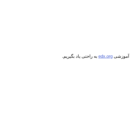
م آموزشی
edx.org
به راحتی یاد بگیریم.