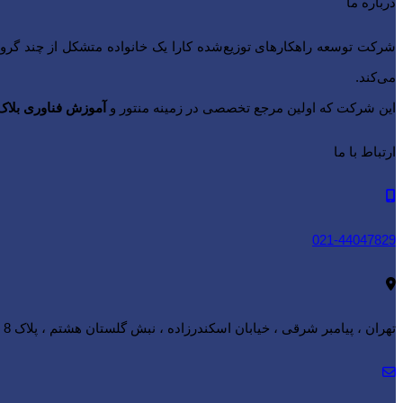
درباره ما
شرکت توسعه راهکارهای توزیع‌شده کارا یک خانواده متشکل از چند گر
می‌کند.
این شرکت که اولین مرجع تخصصی در زمینه منتور و
آموزش فناوری بلاک 
ارتباط با ما
021-44047829
تهران ، پیامبر شرقی ، خیابان اسکندرزاده ، نبش گلستان هشتم ، پلاک 8 ، واحد 3